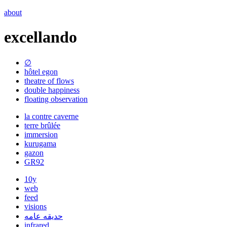
about
excellando
∅
hôtel egon
theatre of flows
double happiness
floating observation
la contre caverne
terre brûlée
immersion
kurugama
gazon
GR92
10y
web
feed
visions
حديقه عامه
infrared